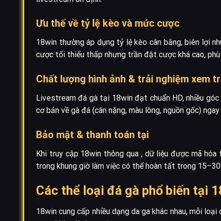
Ưu thế về tỷ lệ kèo và mức cược
18win thường áp dụng tỷ lệ kèo cân bằng, biên lợi nh
cược tối thiểu thấp nhưng trần đặt cược khá cao, phù
Chất lượng hình ảnh & trải nghiệm xem t
Livestream đá gà tại 18win đạt chuẩn HD, nhiều góc q
cơ bản về gà đá (cân nặng, màu lông, nguồn gốc) ngay t
Bảo mật & thanh toán tại
Khi truy cập 18win thông qua
, dữ liệu được mã hóa t
trong khung giờ làm việc có thể hoàn tất trong 15–3
Các thể loại đá gà phổ biến tại 
18win cung cấp nhiều dạng da ga khác nhau, mỗi loại 