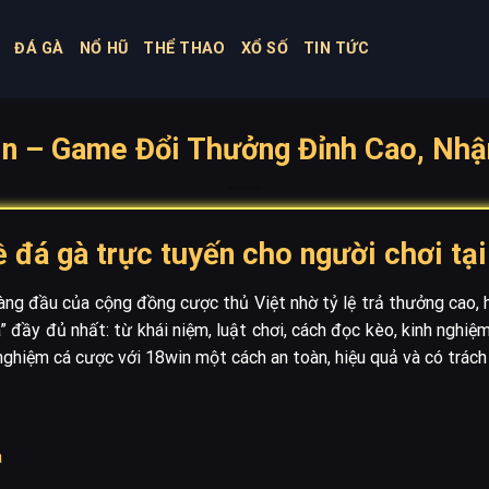
ĐÁ GÀ
NỔ HŨ
THỂ THAO
XỔ SỐ
TIN TỨC
n – Game Đổi Thưởng Đỉnh Cao, Nh
 đá gà trực tuyến cho người chơi tại
hàng đầu của cộng đồng cược thủ Việt nhờ tỷ lệ trả thưởng cao, 
 đầy đủ nhất: từ khái niệm, luật chơi, cách đọc kèo, kinh nghiệ
i nghiệm cá cược với 18win một cách an toàn, hiệu quả và có trách
à