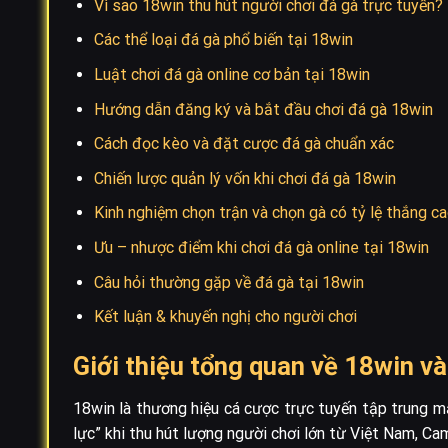
Vì sao 18win thu hút người chơi đá gà trực tuyến?
Các thể loại đá gà phổ biến tại 18win
Luật chơi đá gà online cơ bản tại 18win
Hướng dẫn đăng ký và bắt đầu chơi đá gà 18win
Cách đọc kèo và đặt cược đá gà chuẩn xác
Chiến lược quản lý vốn khi chơi đá gà 18win
Kinh nghiệm chọn trận và chọn gà có tỷ lệ thắng c
Ưu – nhược điểm khi chơi đá gà online tại 18win
Câu hỏi thường gặp về đá gà tại 18win
Kết luận & khuyến nghị cho người chơi
Giới thiệu tổng quan về 18win v
18win là thương hiệu cá cược trực tuyến tập trung m
lực” khi thu hút lượng người chơi lớn từ Việt Nam, Ca