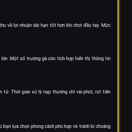
hu về lợi nhuận dài hạn tốt hơn khi chơi đều tay. Mức
lớn. Một số trường gà còn tích hợp hiển thị thông tin
 tử. Thời gian xử lý nạp thường chỉ vài phút, rút tiền
úp bạn lựa chọn phong cách phù hợp và tránh bị choáng