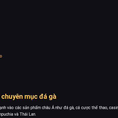
ao
à chuyên mục đá gà
ạnh vào các sản phẩm châu Á như đá gà, cá cược thể thao, casin
mpuchia và Thái Lan.