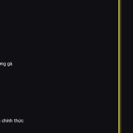
ờng gà.
 chính thức.