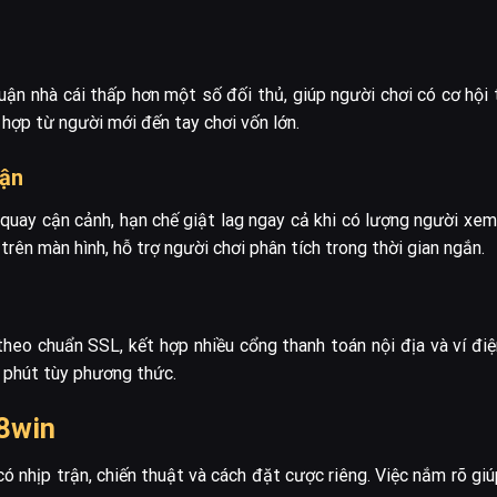
uận nhà cái thấp hơn một số đối thủ, giúp người chơi có cơ hội t
 hợp từ người mới đến tay chơi vốn lớn.
rận
uay cận cảnh, hạn chế giật lag ngay cả khi có lượng người xem 
rên màn hình, hỗ trợ người chơi phân tích trong thời gian ngắn.
heo chuẩn SSL, kết hợp nhiều cổng thanh toán nội địa và ví điện
0 phút tùy phương thức.
18win
có nhịp trận, chiến thuật và cách đặt cược riêng. Việc nắm rõ gi