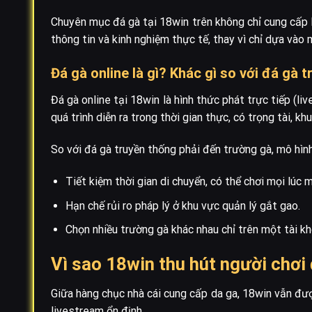
Chuyên mục đá gà tại 18win trên
không chỉ cung cấp 
thông tin và kinh nghiệm thực tế, thay vì chỉ dựa vào
Đá gà online là gì? Khác gì so với đá gà 
Đá gà online tại 18win là hình thức phát trực tiếp (
quá trình diễn ra trong thời gian thực, có trọng tài, kh
So với đá gà truyền thống phải đến trường gà, mô hình
Tiết kiệm thời gian di chuyển, có thể chơi mọi lúc m
Hạn chế rủi ro pháp lý ở khu vực quản lý gắt gao.
Chọn nhiều trường gà khác nhau chỉ trên một tài k
Vì sao 18win thu hút người chơi
Giữa hàng chục nhà cái cung cấp da ga, 18win vẫn được
livestream ổn định.