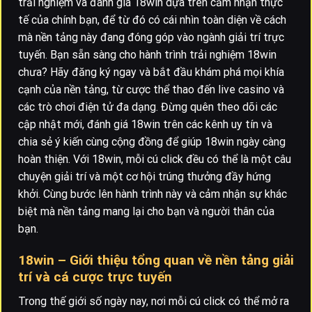
trải nghiệm và đánh giá 18win dựa trên cảm nhận thực
tế của chính bạn, để từ đó có cái nhìn toàn diện về cách
mà nền tảng này đang đóng góp vào ngành giải trí trực
tuyến. Bạn sẵn sàng cho hành trình trải nghiệm 18win
chưa? Hãy đăng ký ngay và bắt đầu khám phá mọi khía
cạnh của nền tảng, từ cược thể thao đến live casino và
các trò chơi điện tử đa dạng. Đừng quên theo dõi các
cập nhật mới, đánh giá 18win trên các kênh uy tín và
chia sẻ ý kiến cùng cộng đồng để giúp 18win ngày càng
hoàn thiện. Với 18win, mỗi cú click đều có thể là một câu
chuyện giải trí và một cơ hội trúng thưởng đầy hứng
khởi. Cùng bước lên hành trình này và cảm nhận sự khác
biệt mà nền tảng mang lại cho bạn và người thân của
bạn.
18win – Giới thiệu tổng quan về nền tảng giải
trí và cá cược trực tuyến
Trong thế giới số ngày nay, nơi mỗi cú click có thể mở ra