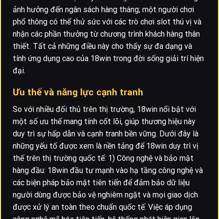
ảnh hưởng đến ngân sách hàng tháng; một người chơi
phổ thông có thể thử sức với các trò chơi slot thú vị và
nhận các phần thưởng từ chương trình khách hàng thân
thiết. Tất cả những điều này cho thấy sự đa dạng và
tính ứng dụng cao của 18win trong đời sống giải trí hiện
đại.
Ưu thế và năng lực cạnh tranh
So với nhiều đối thủ trên thị trường, 18win nổi bật với
một số ưu thế mang tính cốt lõi, giúp thương hiệu này
duy trì sự hấp dẫn và cạnh tranh bền vững. Dưới đây là
những yếu tố được xem là nền tảng để 18win duy trì vị
thế trên thị trường quốc tế: 1) Công nghệ và bảo mật
hàng đầu: 18win đầu tư mạnh vào hạ tầng công nghệ và
các biện pháp bảo mật tiên tiến để đảm bảo dữ liệu
người dùng được bảo vệ nghiêm ngặt và mọi giao dịch
được xử lý an toàn theo chuẩn quốc tế. Việc áp dụng