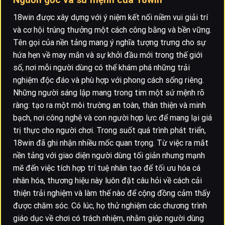
18win được xây dựng với ý niệm kết nối niềm vui giải trí
và cơ hội trúng thưởng một cách công bằng và bền vững.
Tên gọi của nền tảng mang ý nghĩa tượng trưng cho sự
hứa hẹn về may mắn và sự khởi đầu mới trong thế giới
số, nơi mỗi người dùng có thể khám phá những trải
nghiệm độc đáo và phù hợp với phong cách sống riêng.
Những người sáng lập mang trong tim một sứ mệnh rõ
ràng: tạo ra một môi trường an toàn, thân thiện và minh
bạch, nơi công nghệ và con người hợp lực để mang lại giá
trị thực cho người chơi. Trong suốt quá trình phát triển,
18win đã ghi nhận nhiều mốc quan trọng. Từ việc ra mắt
nền tảng với giao diện người dùng tối giản nhưng mạnh
mẽ đến việc tích hợp trí tuệ nhân tạo để tối ưu hóa cá
nhân hóa, thương hiệu này luôn đặt câu hỏi về cách cải
thiện trải nghiệm và làm thế nào để cộng đồng cảm thấy
được chăm sóc. Có lúc, họ thử nghiệm các chương trình
giáo dục về chơi có trách nhiệm, nhằm giúp người dùng