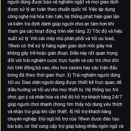
người dùng được bảo vệ nghiêm ngặt và mọi giao dịch
được xử lý an toàn theo chuẩn quốc tế. Việc áp dụng
công nghệ mã hóa tiên tiến, hệ thống phát hiện gian lận
và kiểm tra định danh giúp người chơi an tâm hơn khi
tham gia các hoạt động trên nền tảng. 2) Tốc độ và hiệu
suất xử lý: Với các máy chủ phân phối và tối ưu load,
18win có thể xử lý hàng ngàn giao dịch mỗi giây mà
không gây trễ hoặc gián đoạn. Điều này rất quan trọng
đối với trải nghiệm cược trực tuyến và các trò chơi đòi
hỏi tính đồng bộ cao, như live casino hay các trận đấu
bóng đá theo thời gian thực. 3) Trải nghiệm người dùng
tối ưu: Giao diện người dùng được thiết kế trực quan, dễ
điều hướng và tối ưu cho mọi thiết bị. Hệ thống lọc trò
chơi, gợi ý cá nhân hóa và chế độ hỗ trợ khách hàng 24/7
giúp người chơi nhanh chóng tìm thấy nội dung yêu thích
và nhận trợ giúp khi cần thiết. 4) Hỗ trợ khách hàng
chuyên nghiệp: Đội ngũ hỗ trợ của 18win được đào tạo
bài bản, có thể cung cấp trợ giúp bằng nhiều ngôn ngữ và