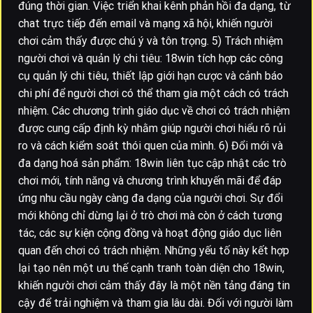
đúng thời gian. Việc triển khai kênh phản hồi đa dạng, từ
chat trực tiếp đến email và mạng xã hội, khiến người
chơi cảm thấy được chú ý và tôn trọng. 5) Trách nhiệm
người chơi và quản lý chi tiêu: 18win tích hợp các công
cụ quản lý chi tiêu, thiết lập giới hạn cược và cảnh báo
chi phí để người chơi có thể tham gia một cách có trách
nhiệm. Các chương trình giáo dục về chơi có trách nhiệm
được cung cấp định kỳ nhằm giúp người chơi hiểu rõ rủi
ro và cách kiểm soát thói quen của mình. 6) Đổi mới và
đa dạng hoá sản phẩm: 18win liên tục cập nhật các trò
chơi mới, tính năng và chương trình khuyến mãi để đáp
ứng nhu cầu ngày càng đa dạng của người chơi. Sự đổi
mới không chỉ dừng lại ở trò chơi mà còn ở cách tương
tác, các sự kiện cộng đồng và hoạt động giáo dục liên
quan đến chơi có trách nhiệm. Những yếu tố này kết hợp
lại tạo nên một ưu thế cạnh tranh toàn diện cho 18win,
khiến người chơi cảm thấy đây là một nền tảng đáng tin
cậy để trải nghiệm và tham gia lâu dài. Đối với người làm