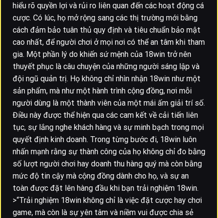
hiểu rõ quyền lợi và rủi ro liên quan đến các hoạt động cá
cược. Có lúc, họ mở rộng sang các thị trường mới bằng
cách đảm bảo tuân thủ quy định và tiêu chuẩn bảo mật
cao nhất, để người chơi ở mọi nơi có thể an tâm khi tham
gia. Một phần lý do khiến sứ mệnh của 18win trở nên
thuyết phục là câu chuyện của những người sáng lập và
đội ngũ quản trị. Họ không chỉ nhìn nhận 18win như một
sản phẩm, mà như một hành trình cộng đồng, nơi mỗi
người dùng là một thành viên của một mái ấm giải trí số.
Điều này được thể hiện qua các cam kết về cải tiến liên
tục, sự lắng nghe khách hàng và sự minh bạch trong mọi
quyết định kinh doanh. Trong từng bước đi, 18win luôn
nhấn mạnh rằng sự thành công của họ không chỉ đo bằng
số lượt người chơi hay doanh thu hàng quý mà còn bằng
mức độ tin cậy mà cộng đồng dành cho họ, và sự an
toàn được đặt lên hàng đầu khi bạn trải nghiệm 18win.
>“Trải nghiệm 18win không chỉ là việc đặt cược hay chơi
game, mà còn là sự yên tâm và niềm vui được chia sẻ