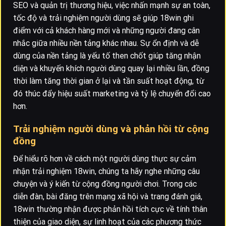
SEO và quản trị thương hiệu, việc nhấn mạnh sự an toàn,
tốc độ và trải nghiệm người dùng sẽ giúp 18win ghi
điểm với cả khách hàng mới và những người đang cân
nhắc giữa nhiều nền tảng khác nhau. Sự ổn định và dễ
dùng của nền tảng là yếu tố then chốt giúp tăng nhận
diện và khuyến khích người dùng quay lại nhiều lần, đồng
thời làm tăng thời gian ở lại và tần suất hoạt động, từ
đó thúc đẩy hiệu suất marketing và tỷ lệ chuyển đổi cao
hơn.
Trải nghiệm người dùng và phản hồi từ cộng
đồng
Để hiểu rõ hơn về cách một người dùng thực sự cảm
nhận trải nghiệm 18win, chúng ta hãy nghe những câu
chuyện và ý kiến từ cộng đồng người chơi. Trong các
diễn đàn, bài đăng trên mạng xã hội và trang đánh giá,
18win thường nhận được phản hồi tích cực về tính thân
thiện của giao diện, sự linh hoạt của các phương thức