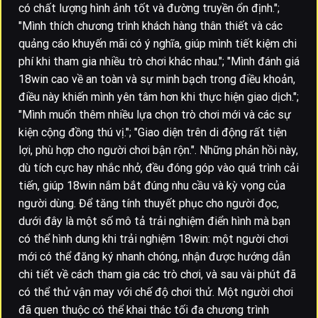
có chất lượng hình ảnh tốt và đường truyền ổn định.";
"Mình thích chương trình khách hàng thân thiết và các
quảng cáo khuyến mãi có ý nghĩa, giúp mình tiết kiệm chi
phí khi tham gia nhiều trò chơi khác nhau."; "Mình đánh giá
18win cao về an toàn và sự minh bạch trong điều khoản,
điều này khiến mình yên tâm hơn khi thực hiện giao dịch.";
"Mình muốn thêm nhiều lựa chọn trò chơi mới và các sự
kiện cộng đồng thú vị."; "Giao diện trên di động rất tiện
lợi, phù hợp cho người chơi bận rộn.". Những phản hồi này,
dù tích cực hay nhắc nhở, đều đóng góp vào quá trình cải
tiến, giúp 18win nắm bắt đúng nhu cầu và kỳ vọng của
người dùng. Để tăng tính thuyết phục cho người đọc,
dưới đây là một số mô tả trải nghiệm điển hình mà bạn
có thể hình dung khi trải nghiệm 18win: một người chơi
mới có thể đăng ký nhanh chóng, nhận được hướng dẫn
chi tiết về cách tham gia các trò chơi, và sau vài phút đã
có thể thử vận may với chế độ chơi thử. Một người chơi
đã quen thuộc có thể khai thác tối đa chương trình