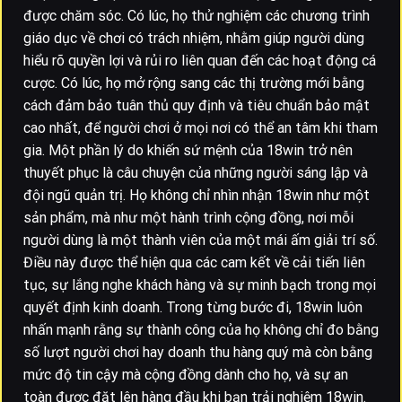
được chăm sóc. Có lúc, họ thử nghiệm các chương trình
giáo dục về chơi có trách nhiệm, nhằm giúp người dùng
hiểu rõ quyền lợi và rủi ro liên quan đến các hoạt động cá
cược. Có lúc, họ mở rộng sang các thị trường mới bằng
cách đảm bảo tuân thủ quy định và tiêu chuẩn bảo mật
cao nhất, để người chơi ở mọi nơi có thể an tâm khi tham
gia. Một phần lý do khiến sứ mệnh của 18win trở nên
thuyết phục là câu chuyện của những người sáng lập và
đội ngũ quản trị. Họ không chỉ nhìn nhận 18win như một
sản phẩm, mà như một hành trình cộng đồng, nơi mỗi
người dùng là một thành viên của một mái ấm giải trí số.
Điều này được thể hiện qua các cam kết về cải tiến liên
tục, sự lắng nghe khách hàng và sự minh bạch trong mọi
quyết định kinh doanh. Trong từng bước đi, 18win luôn
nhấn mạnh rằng sự thành công của họ không chỉ đo bằng
số lượt người chơi hay doanh thu hàng quý mà còn bằng
mức độ tin cậy mà cộng đồng dành cho họ, và sự an
toàn được đặt lên hàng đầu khi bạn trải nghiệm 18win.