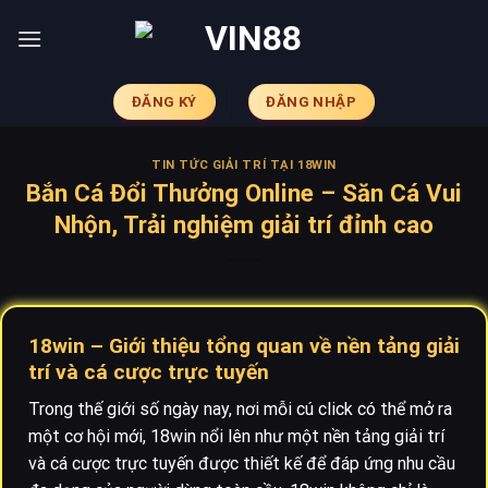
Skip
to
content
ĐĂNG KÝ
ĐĂNG NHẬP
TIN TỨC GIẢI TRÍ TẠI 18WIN
Bắn Cá Đổi Thưởng Online – Săn Cá Vui
Nhộn, Trải nghiệm giải trí đỉnh cao
18win – Giới thiệu tổng quan về nền tảng giải
trí và cá cược trực tuyến
Trong thế giới số ngày nay, nơi mỗi cú click có thể mở ra
một cơ hội mới, 18win nổi lên như một nền tảng giải trí
và cá cược trực tuyến được thiết kế để đáp ứng nhu cầu