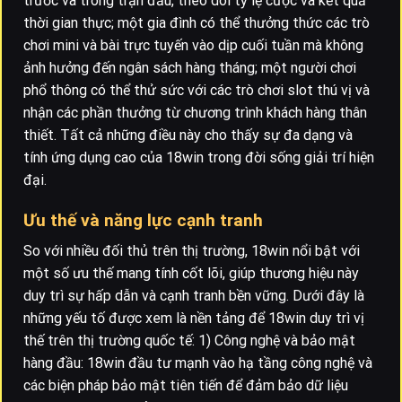
trước và trong trận đấu, theo dõi tỷ lệ cược và kết quả
thời gian thực; một gia đình có thể thưởng thức các trò
chơi mini và bài trực tuyến vào dịp cuối tuần mà không
ảnh hưởng đến ngân sách hàng tháng; một người chơi
phổ thông có thể thử sức với các trò chơi slot thú vị và
nhận các phần thưởng từ chương trình khách hàng thân
thiết. Tất cả những điều này cho thấy sự đa dạng và
tính ứng dụng cao của 18win trong đời sống giải trí hiện
đại.
Ưu thế và năng lực cạnh tranh
So với nhiều đối thủ trên thị trường, 18win nổi bật với
một số ưu thế mang tính cốt lõi, giúp thương hiệu này
duy trì sự hấp dẫn và cạnh tranh bền vững. Dưới đây là
những yếu tố được xem là nền tảng để 18win duy trì vị
thế trên thị trường quốc tế: 1) Công nghệ và bảo mật
hàng đầu: 18win đầu tư mạnh vào hạ tầng công nghệ và
các biện pháp bảo mật tiên tiến để đảm bảo dữ liệu