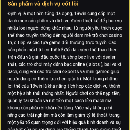
Sản phẩm và dịch vụ cốt lõi
Định vị là một nền tảng đa dạng, 18win cung cấp một
danh mục sản phẩm và dịch vụ được thiết kế để phục vụ
nhiều loại người dùng khác nhau: từ người yêu thích cược
thể thao truyền thống đến người đam mê trò chơi casino
trực tiếp và các tựa game đổi thưởng trực tuyến. Các
sản phẩm nổi bật có thể kể đến là: cược thể thao theo
trận đấu và giải đấu quốc tế, sòng bạc live với dealer
thật, các trò chơi máy đánh bạc online ( slots ), bài và xì
dách, cùng với các trò chơi eSports và mini games giúp
người dùng có thêm lựa chọn giải trí. Một trong những
lợi thế của 18win là khả năng tích hợp các dịch vụ thành
một hệ sinh thái thống nhất. Người chơi có thể nạp tiền,
quản lý tài khoản và rút tiền một cách liền mạch mà
không cần phải rời khỏi nền tảng. Việc này không chỉ
nâng cao trải nghiệm mà còn làm giảm tỷ lệ thoát trang,
một yếu tố quan trọng đối với hiệu quả kinh doanh và sự
gắn kết của người dùng. Hệ thống thanh toán được thiết