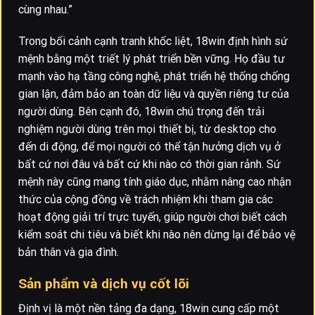
cùng nhau.”
Trong bối cảnh cạnh tranh khốc liệt, 18win định hình sứ
mệnh bằng một triết lý phát triển bền vững. Họ đầu tư
mạnh vào hạ tầng công nghệ, phát triển hệ thống chống
gian lận, đảm bảo an toàn dữ liệu và quyền riêng tư của
người dùng. Bên cạnh đó, 18win chú trọng đến trải
nghiệm người dùng trên mọi thiết bị, từ desktop cho
đến di động, để mọi người có thể tận hưởng dịch vụ ở
bất cứ nơi đâu và bất cứ khi nào có thời gian rảnh. Sứ
mệnh này cũng mang tính giáo dục, nhằm nâng cao nhận
thức của cộng đồng về trách nhiệm khi tham gia các
hoạt động giải trí trực tuyến, giúp người chơi biết cách
kiểm soát chi tiêu và biết khi nào nên dừng lại để bảo vệ
bản thân và gia đình.
Sản phẩm và dịch vụ cốt lõi
Định vị là một nền tảng đa dạng, 18win cung cấp một